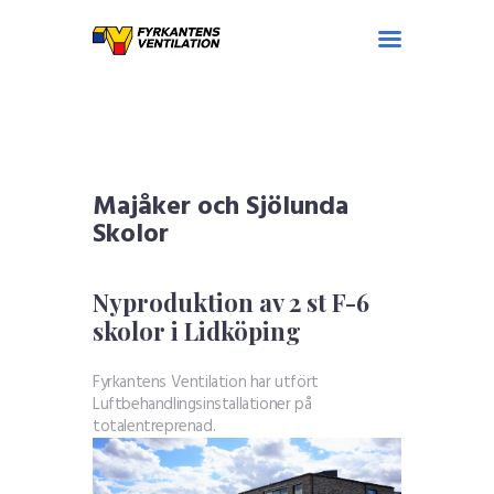
Tjänster
Referenser
Majåker och Sjölunda
Personal
Skolor
Om företaget
Kontakt
Nyproduktion av 2 st F-6
skolor i Lidköping
Fyrkantens Ventilation har utfört
Luftbehandlingsinstallationer på
totalentreprenad.