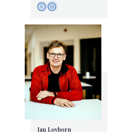
mobile
mail-
empty
Jan Lovborn