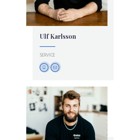
Ulf Karlsson
SERVICE
tablet-
mail-
1
empty