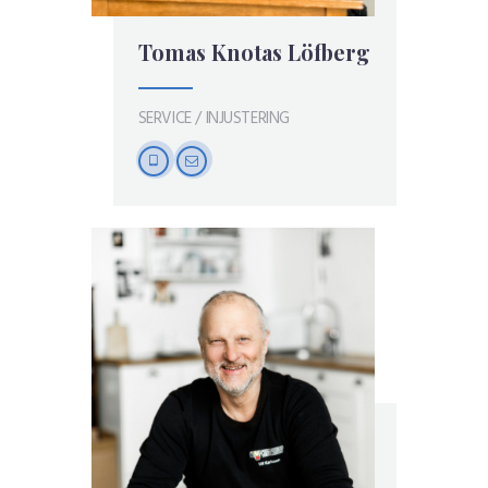
Tomas Knotas Löfberg
SERVICE / INJUSTERING
tablet-
mail-
1
empty