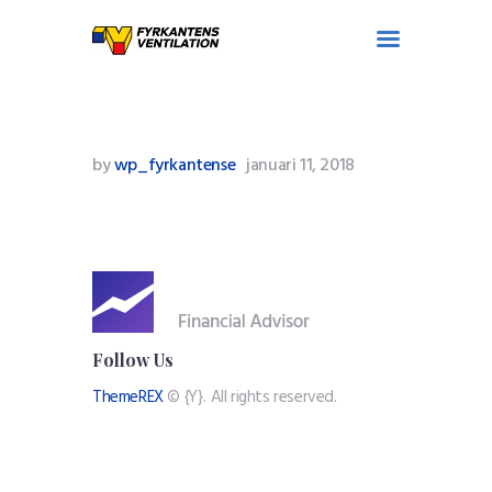
Tjänster
by
wp_fyrkantense
januari 11, 2018
Referenser
Personal
Om företaget
Kontakt
Follow Us
ThemeREX
© {Y}. All rights reserved.