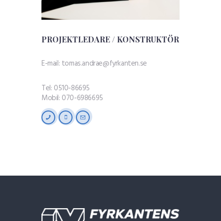
PROJEKTLEDARE / KONSTRUKTÖR
E-mail:
tomas.andrae@fyrkanten.se
Tel: 0510-86695
Mobil: 070-6986695
phone
mobile
email