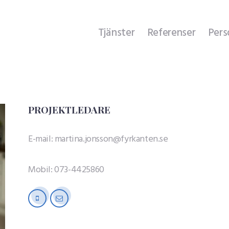
Tjänster
Tjänster
Referenser
Pers
Referenser
Personal
Om företaget
PROJEKTLEDARE
Kontakt
E-mail:
martina.jonsson@fyrkanten.se
Mobil: 073-4425860
mobile
mail-
empty