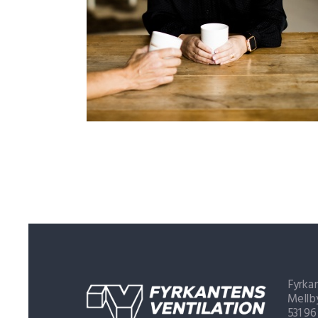
Fyrkan
Mellb
531 9